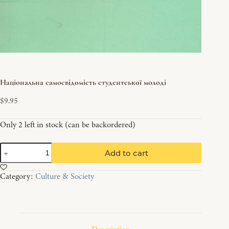
Національна самосвідомість студентської молоді
$
9.95
Only 2 left in stock (can be backordered)
Національна
Add to cart
самосвідомість
студентської
Category:
Culture & Society
молоді
quantity